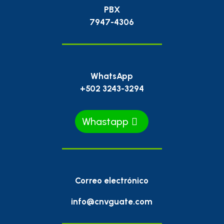
PBX
7947-4306
WhatsApp
+502 3243-3294
Whastapp
Correo electrónico
info@cnvguate.com