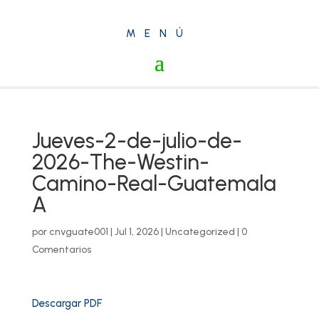
MENÚ
Jueves-2-de-julio-de-
2026-The-Westin-
Camino-Real-Guatemala
A
por
cnvguate001
|
Jul 1, 2026
|
Uncategorized
|
0
Comentarios
Descargar PDF