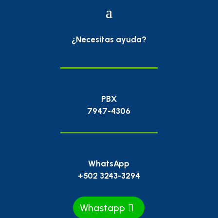
¿Necesitas ayuda?
PBX
7947-4306
WhatsApp
+502 3243-3294
Whastapp