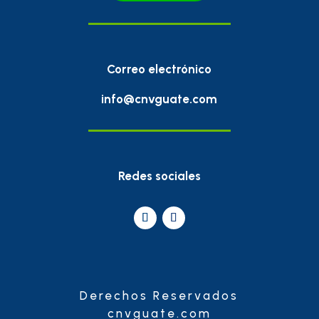
Correo electrónico
info@cnvguate.com
Redes sociales
Derechos Reservados
cnvguate.com